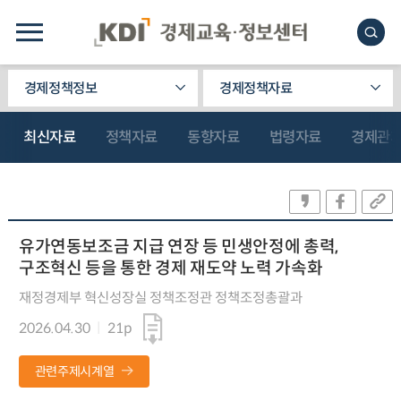
경제정책정보
경제정책자료
최신자료
정책자료
동향자료
법령자료
경제관
유가연동보조금 지급 연장 등 민생안정에 총력,
구조혁신 등을 통한 경제 재도약 노력 가속화
재정경제부 혁신성장실 정책조정관 정책조정총괄과
2026.04.30
21p
관련주제시계열