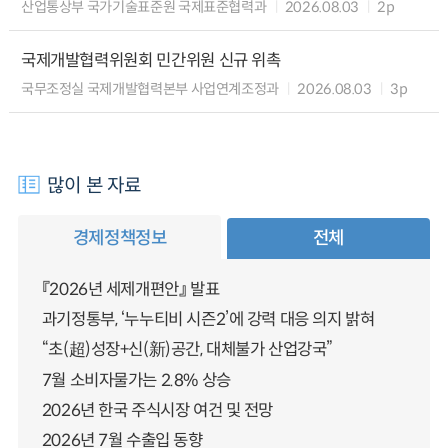
산업통상부 국가기술표준원 국제표준협력과
2026.08.03
2p
국제개발협력위원회 민간위원 신규 위촉
국무조정실 국제개발협력본부 사업연계조정과
2026.08.03
3p
많이 본 자료
경제정책정보
전체
『2026년 세제개편안』 발표
과기정통부, ‘누누티비 시즌2’에 강력 대응 의지 밝혀
“초(超)성장+신(新)공간, 대체불가 산업강국”
7월 소비자물가는 2.8% 상승
2026년 한국 주식시장 여건 및 전망
2026년 7월 수출입 동향