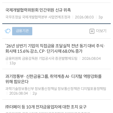
국제개발협력위원회 민간위원 신규 위촉
국무조정실 국제개발협력본부 사업연계조정과
2026.08.03
3p
금융기관
더보기
‘26년 상반기 기업의 직접금융 조달실적 전년 동기 대비 주식·
회사채 15.6% 감소, CP·단기사채 68.0% 증가
금융위원회 금융감독원 기업공시국 증권발행제도팀
2026.08.04
13p
과기정통부·신한금융그룹, 취약계층 AI·디지털 역량강화를
위해 힘모은다
과학기술정보통신부 정보통신정책실 정보통신정책관 디지털포용정책팀
2026.08.04
2p
㈜더페이 등 10개 전자금융업자에 대한 조치 요구