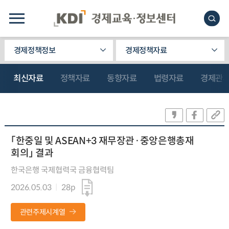
경제정책정보
경제정책자료
최신자료
정책자료
동향자료
법령자료
경제관
「한중일 및 ASEAN+3 재무장관·중앙은행총재
회의」 결과
한국은행 국제협력국 금융협력팀
2026.05.03
28p
관련주제시계열