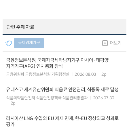
관련 주제 자료
국제경제기구
더보기
금융정보분석원, 국제자금세탁방지기구 아시아·태평양
지역기구(APG) 연차총회 참석
금융위원회 금융정보분석원 기획행정실
2026.08.03
2p
유네스코 세계유산위원회 식음료 안전관리, 식중독 제로 달성
식품의약품안전처 식품안전정책국 식품관리총괄과
2026.07.30
2p
러시아산 LNG 수입의 EU 제재 면제, 한-EU 정상외교 성과로
평가