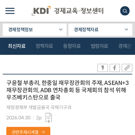
경제정책정보
경제정책자료
최신자료
정책자료
동향자료
법령자료
경제관
구윤철 부총리, 한중일 재무장관회의 주재, ASEAN+3
재무장관회의, ADB 연차총회 등 국제회의 참석 위해
우즈베키스탄으로 출국
재정경제부 개발금융국 국제기구과
2026.04.30
2p
관련주제시계열