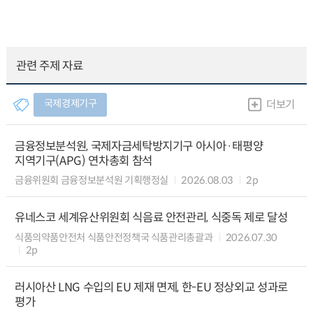
관련 주제 자료
국제경제기구
더보기
금융정보분석원, 국제자금세탁방지기구 아시아·태평양
지역기구(APG) 연차총회 참석
금융위원회 금융정보분석원 기획행정실
2026.08.03
2p
유네스코 세계유산위원회 식음료 안전관리, 식중독 제로 달성
식품의약품안전처 식품안전정책국 식품관리총괄과
2026.07.30
2p
러시아산 LNG 수입의 EU 제재 면제, 한-EU 정상외교 성과로
평가