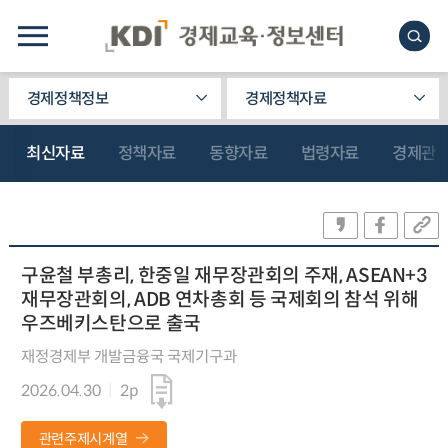
경제정책정보
경제정책자료
최신자료
정책자료
동향자료
법령자료
경제관
구윤철 부총리, 한중일 재무장관회의 주재, ASEAN+3
재무장관회의, ADB 연차총회 등 국제회의 참석 위해
우즈베키스탄으로 출국
재정경제부 개발금융국 국제기구과
2026.04.30
2p
관련주제시계열