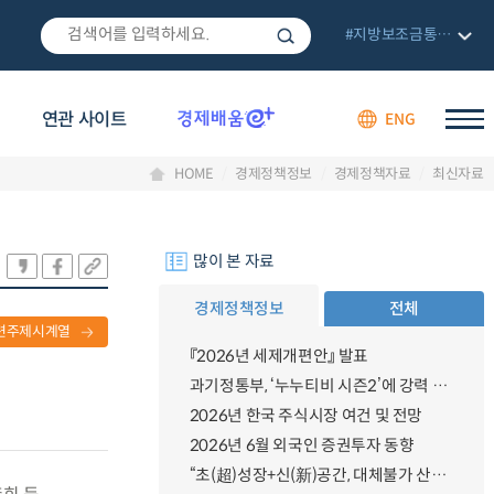
#지방보조금통합관리망
연관 사이트
ENG
HOME
경제정책정보
경제정책자료
최신자료
많이 본 자료
경제정책정보
전체
련주제시계열
『2026년 세제개편안』 발표
과기정통부, ‘누누티비 시즌2’에 강력 대응 의지 밝혀
2026년 한국 주식시장 여건 및 전망
2026년 6월 외국인 증권투자 동향
“초(超)성장+신(新)공간, 대체불가 산업강국”