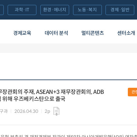
과학·IT
환경·에너지
노동·복지
경제·일반
경제교육
데이터 분석
멀티콘텐츠
센터소개
장관회의 주재, ASEAN+3 재무장관회의, ADB
관
석 위해 우즈베키스탄으로 출국
기구과
2026.04.30
2p