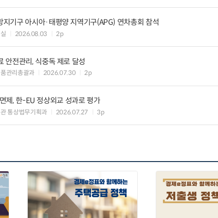
지기구 아시아·태평양 지역기구(APG) 연차총회 참석
정실
2026.08.03
2p
 안전관리, 식중독 제로 달성
식품관리총괄과
2026.07.30
2p
 면제, 한-EU 정상외교 성과로 평가
무관 통상법무기획과
2026.07.27
3p