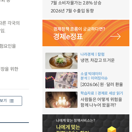
총회 등
7월 소비자물가는 2.8% 상승
2026년 7월 수출입 동향
 따른 각국의
임.
위험요인을
나라경제ㅣ칼럼
냉면, 차갑고 뜨거운
성장을 위한
소셜 빅데이터
분석ㅣ이머징이슈
[2026.06] 원·달러 환율
학습자료ㅣ경제로 세상 읽기
사람들은 어떻게 위험을
보기
함께 나누어 왔을까?