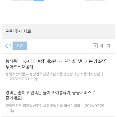
관련 주제 자료
관광
더보기
농식품부, ‘K-미식 여정’ 제2탄··· 권역별 ‘찾아가는 양조장’
투어코스 대공개
농림축산식품부 농산업혁신정책실 식품산업정책관 식품외식산업과
2026.07.30
9p
경비는 줄이고 만족은 높이고 여름휴가, 공공서비스로
즐기세요!
행정안전부 참여혁신조직실 참여혁신국 혁신기획과
2026.07.29
3p