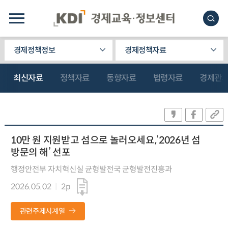
경제정책정보
경제정책자료
최신자료
정책자료
동향자료
법령자료
경제관
10만 원 지원받고 섬으로 놀러오세요,‘2026년 섬
방문의 해’ 선포
행정안전부 자치혁신실 균형발전국 균형발전진흥과
2026.05.02
2p
관련주제시계열