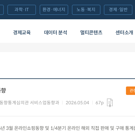
과학·IT
환경·에너지
노동·복지
경제·일반
경제교육
데이터 분석
멀티콘텐츠
센터소개
동향
관
제동향통계심의관 서비스업동향과
2026.05.04
67p
26년 3월 온라인쇼핑동향 및 1/4분기 온라인 해외 직접 판매 및 구매 통계