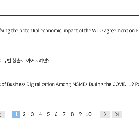
fying the potential economic impact of the WTO agreement on E
적 규범 창출로 이어지려면?
f Business Digitalization Among MSMEs During the COVID-19 
1
2
3
4
5
6
7
8
9
10