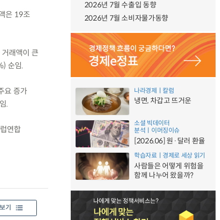
2026년 7월 수출입 동향
액은 19조
2026년 7월 소비자물가동향
의 거래액이 큰
) 순임.
 주요 증가
나라경제ㅣ칼럼
냉면, 차갑고 뜨거운
임.
소셜 빅데이터
 유럽연합
분석ㅣ이머징이슈
[2026.06] 원·달러 환율
학습자료ㅣ경제로 세상 읽기
사람들은 어떻게 위험을
함께 나누어 왔을까?
보기