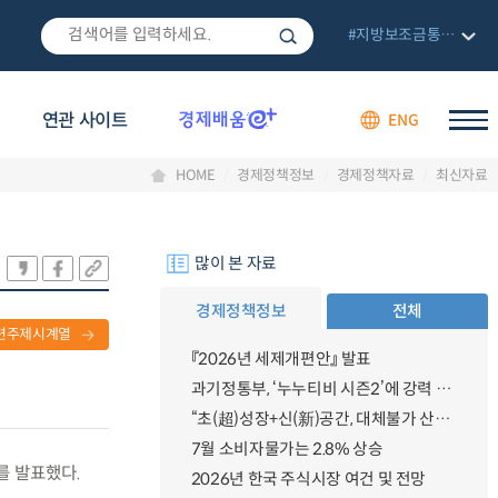
#지방보조금통합관리망
연관 사이트
ENG
HOME
경제정책정보
경제정책자료
최신자료
많이 본 자료
경제정책정보
전체
련주제시계열
『2026년 세제개편안』 발표
과기정통부, ‘누누티비 시즌2’에 강력 대응 의지 밝혀
“초(超)성장+신(新)공간, 대체불가 산업강국”
7월 소비자물가는 2.8% 상승
를 발표했다.
2026년 한국 주식시장 여건 및 전망