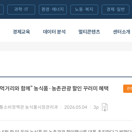
과학·IT
환경·에너지
노동·복지
경제·일반
경제교육
데이터 분석
멀티콘텐츠
센터소개
우리 먹거리와 함께” 농식품·농촌관광 할인 꾸러미 혜택
관
유통소비정책관 농식품시장관리과
2026.05.04
3p