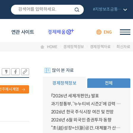
#지방보조금통합관리망
연관 사이트
ENG
HOME
경제정책정보
경제정책자료
최신자료
많이 본 자료
경제정책정보
전체
련주제시계열
『2026년 세제개편안』 발표
과기정통부, ‘누누티비 시즌2’에 강력 대응 의지 밝혀
2026년 한국 주식시장 여건 및 전망
2026년 6월 외국인 증권투자 동향
“초(超)성장+신(新)공간, 대체불가 산업강국”