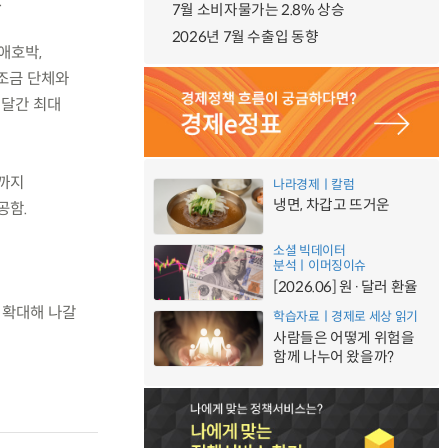
.
7월 소비자물가는 2.8% 상승
2026년 7월 수출입 동향
애호박,
자조금 단체와
 달간 최대
%까지
나라경제ㅣ칼럼
냉면, 차갑고 뜨거운
공함.
소셜 빅데이터
분석ㅣ이머징이슈
[2026.06] 원·달러 환율
 확대해 나갈
학습자료ㅣ경제로 세상 읽기
사람들은 어떻게 위험을
함께 나누어 왔을까?