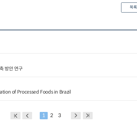
목록
축 방안 연구
xation of Processed Foods in Brazil
1
2
3