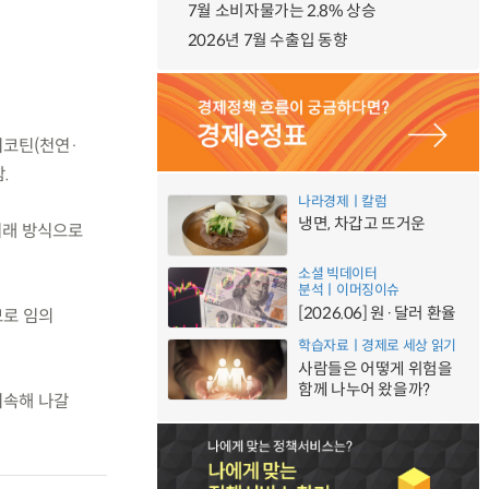
7월 소비자물가는 2.8% 상승
2026년 7월 수출입 동향
니코틴(천연·
.
나라경제ㅣ칼럼
냉면, 차갑고 뜨거운
거래 방식으로
소셜 빅데이터
분석ㅣ이머징이슈
[2026.06] 원·달러 환율
므로 임의
학습자료ㅣ경제로 세상 읽기
사람들은 어떻게 위험을
함께 나누어 왔을까?
지속해 나갈