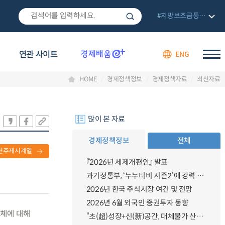
#지방보조금통합관리망
연관 사이트
ENG
HOME
경제정책정보
경제정책자료
최신자료
많이 본 자료
경제정책정보
전체
련주제시계열
『2026년 세제개편안』 발표
과기정통부, ‘누누티비 시즌2’에 강력 대응 의지 밝혀
2026년 한국 주식시장 여건 및 전망
2026년 6월 외국인 증권투자 동향
업체에 대해
“초(超)성장+신(新)공간, 대체불가 산업강국”