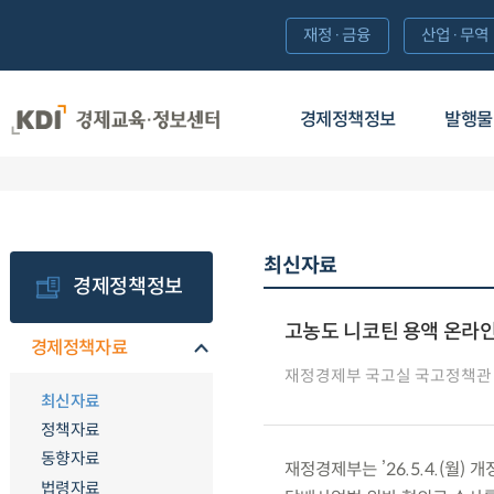
재정·금융
산업·무역
경제정책정보
발행물
최신자료
경제정책정보
고농도 니코틴 용액 온라인
경제정책자료
재정경제부 국고실 국고정책관
최신자료
정책자료
동향자료
재정경제부는 ’26.5.4.(월
법령자료