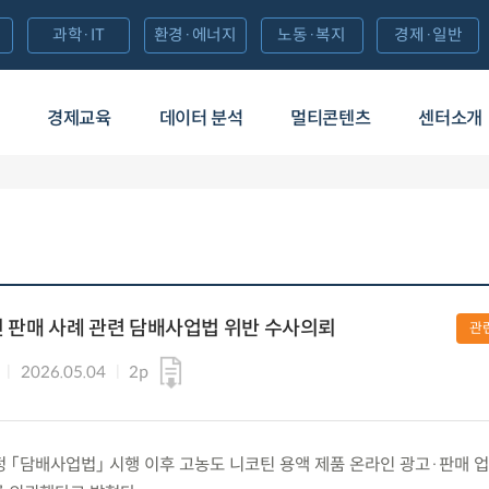
과학·IT
환경·에너지
노동·복지
경제·일반
경제교육
데이터 분석
멀티콘텐츠
센터소개
 판매 사례 관련 담배사업법 위반 수사의뢰
관
2026.05.04
2p
) 개정 「담배사업법」 시행 이후 고농도 니코틴 용액 제품 온라인 광고·판매 