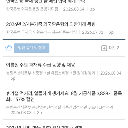
한국은행, 국내 생산 금 매입 협력 체계 구축
한국은행 외자운용원 운용기획팀
2026.08.04
3p
2026년 2/4분기중 외국환은행의 외환거래 동향
한국은행 국제국 외환분석부 자본이동분석팀
2026.07.31
5p
법안.통계 및 참고
더보기
여름철 주요 과채류 수급 동향 및 대응
농림축산식품부 식량정책실 유통소비정책관 원예경영과
2026.08.04
5p
휴가철 먹거리, 알뜰하게 챙기세요! 8월 가공식품 3,838개 품목
최대 57% 할인
농림축산식품부 농산업혁신정책실 식품산업정책관 푸드테크정책과
2026.08.03
2p