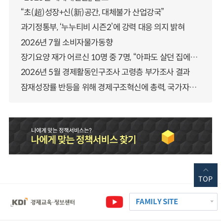
“초(超)성장+신(新)공간, 대체불가 산업강국”
과기정통부, ‘누누티비 시즌2’에 강력 대응 의지 밝혀
2026년 7월 소비자물가동향
장기요양 재가 어르신 10명 중 7명, “아파도 살던 집에서 살겠다” 「2025년 장기요양실태조사」 결과 발표
2026년 5월 경제활동인구조사 고령층 부가조사 결과
잠재성장률 반등을 위해 경제구조혁신에 총력, 국가자산 관리체계 대전환
TOP
FAMILY SITE