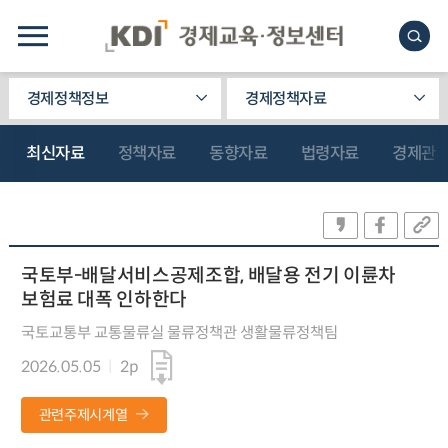
경제정책정보
경제정책자료
최신자료
정책자료
동향자료
법령자료
경제관
국토부-배달서비스공제조합, 배달용 전기 이륜차
보험료 대폭 인하한다
국토교통부 교통물류실 물류정책관 생활물류정책팀
2026.05.05
2p
관련주제시계열