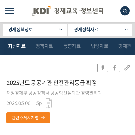
경제정책정보
경제정책자료
최신자료
정책자료
동향자료
법령자료
경제관
2025년도 공공기관 안전관리등급 확정
재정경제부 공공정책국 공공혁신심의관 경영관리과
2026.05.06
5p
관련주제시계열