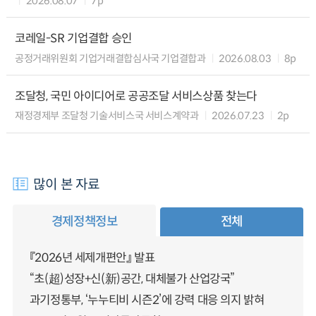
2026.08.07
7p
코레일-SR 기업결합 승인
공정거래위원회 기업거래결합심사국 기업결합과
2026.08.03
8p
조달청, 국민 아이디어로 공공조달 서비스상품 찾는다
재정경제부 조달청 기술서비스국 서비스계약과
2026.07.23
2p
많이 본 자료
경제정책정보
전체
『2026년 세제개편안』 발표
“초(超)성장+신(新)공간, 대체불가 산업강국”
과기정통부, ‘누누티비 시즌2’에 강력 대응 의지 밝혀