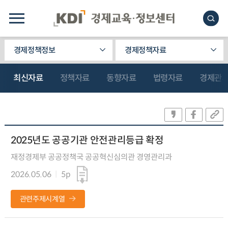
경제정책정보
경제정책자료
최신자료
정책자료
동향자료
법령자료
경제관
2025년도 공공기관 안전관리등급 확정
재정경제부 공공정책국 공공혁신심의관 경영관리과
2026.05.06
5p
관련주제시계열