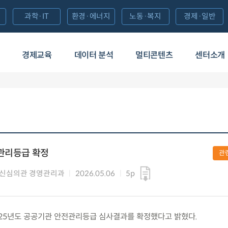
과학·IT
환경·에너지
노동·복지
경제·일반
경제교육
데이터 분석
멀티콘텐츠
센터소개
전관리등급 확정
관
신심의관 경영관리과
2026.05.06
5p
) 2025년도 공공기관 안전관리등급 심사결과를 확정했다고 밝혔다.