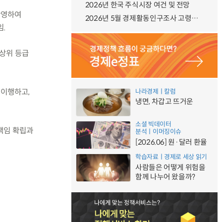
2026년 한국 주식시장 여건 및 전망
 반영하여
2026년 5월 경제활동인구조사 고령층 부가조사 결과
임.
·상위 등급
 이행하고,
나라경제ㅣ칼럼
냉면, 차갑고 뜨거운
소셜 빅데이터
책임 확립과
분석ㅣ이머징이슈
[2026.06] 원·달러 환율
학습자료ㅣ경제로 세상 읽기
사람들은 어떻게 위험을
함께 나누어 왔을까?