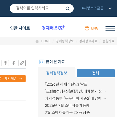
#지방보조금통합관리망
연관 사이트
ENG
HOME
경제정책정보
경제정책자료
동향자료
많이 본 자료
경제정책정보
전체
련주제시계열
『2026년 세제개편안』 발표
“초(超)성장+신(新)공간, 대체불가 산업강국”
과기정통부, ‘누누티비 시즌2’에 강력 대응 의지 밝혀
2026년 7월 소비자물가동향
7월 소비자물가는 2.8% 상승