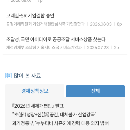
2026.08.07
7p
코레일-SR 기업결합 승인
공정거래위원회 기업거래결합심사국 기업결합과
2026.08.03
8p
조달청, 국민 아이디어로 공공조달 서비스상품 찾는다
재정경제부 조달청 기술서비스국 서비스계약과
2026.07.23
2p
많이 본 자료
경제정책정보
전체
『2026년 세제개편안』 발표
“초(超)성장+신(新)공간, 대체불가 산업강국”
과기정통부, ‘누누티비 시즌2’에 강력 대응 의지 밝혀