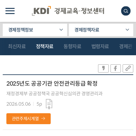
경제정책정보
경제정책자료
최신자료
정책자료
동향자료
법령자료
경제관
2025년도 공공기관 안전관리등급 확정
재정경제부 공공정책국 공공혁신심의관 경영관리과
2026.05.06
5p
관련주제시계열