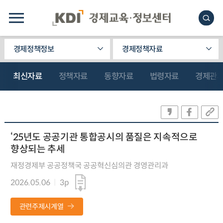
경제정책정보
경제정책자료
최신자료
정책자료
동향자료
법령자료
경제관
‘25년도 공공기관 통합공시의 품질은 지속적으로
향상되는 추세
재정경제부 공공정책국 공공혁신심의관 경영관리과
2026.05.06
3p
관련주제시계열