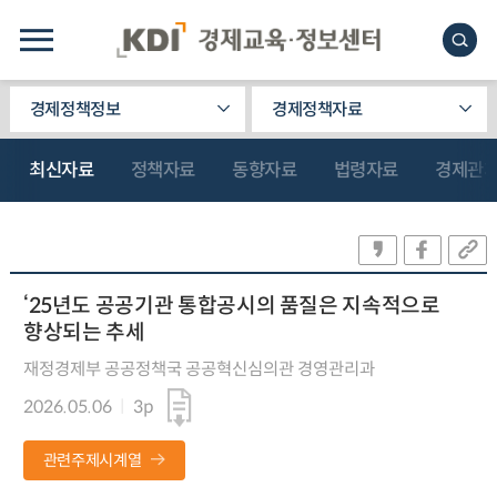
경제정책정보
경제정책자료
최신자료
정책자료
동향자료
법령자료
경제관
‘25년도 공공기관 통합공시의 품질은 지속적으로
향상되는 추세
재정경제부 공공정책국 공공혁신심의관 경영관리과
2026.05.06
3p
관련주제시계열