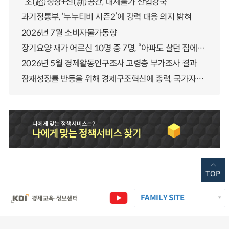
“초(超)성장+신(新)공간, 대체불가 산업강국”
과기정통부, ‘누누티비 시즌2’에 강력 대응 의지 밝혀
2026년 7월 소비자물가동향
장기요양 재가 어르신 10명 중 7명, “아파도 살던 집에서 살겠다” 「2025년 장기요양실태조사」 결과 발표
2026년 5월 경제활동인구조사 고령층 부가조사 결과
잠재성장률 반등을 위해 경제구조혁신에 총력, 국가자산 관리체계 대전환
TOP
FAMILY SITE