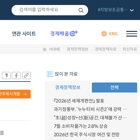
#지방보조금통합관리망
연관 사이트
ENG
HOME
경제정책정보
경제정책자료
최신자료
많이 본 자료
경제정책정보
전체
련주제시계열
『2026년 세제개편안』 발표
과기정통부, ‘누누티비 시즌2’에 강력 대응 의지 밝혀
“초(超)성장+신(新)공간, 대체불가 산업강국”
7월 소비자물가는 2.8% 상승
회를
2026년 한국 주식시장 여건 및 전망