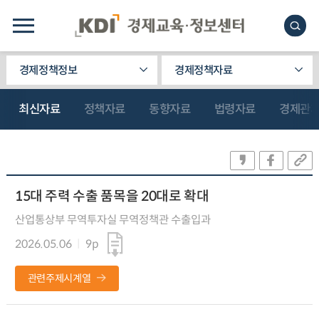
경제정책정보
경제정책자료
최신자료
정책자료
동향자료
법령자료
경제관
15대 주력 수출 품목을 20대로 확대
산업통상부 무역투자실 무역정책관 수출입과
2026.05.06
9p
관련주제시계열