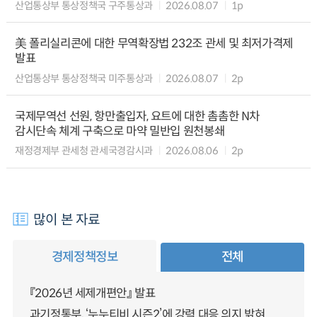
산업통상부 통상정책국 구주통상과
2026.08.07
1p
美 폴리실리콘에 대한 무역확장법 232조 관세 및 최저가격제
발표
산업통상부 통상정책국 미주통상과
2026.08.07
2p
국제무역선 선원, 항만출입자, 요트에 대한 촘촘한 N차
감시단속 체계 구축으로 마약 밀반입 원천봉쇄
재정경제부 관세청 관세국경감시과
2026.08.06
2p
많이 본 자료
경제정책정보
전체
『2026년 세제개편안』 발표
과기정통부, ‘누누티비 시즌2’에 강력 대응 의지 밝혀