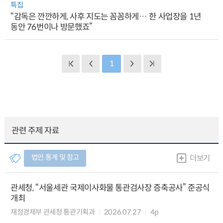
특집
“감독은 깐깐하게, 사후 지도는 꼼꼼하게… 한 사업장을 1년
동안 76번이나 방문했죠”
1
관련 주제 자료
법안.통계 및 참고
더보기
관세청, “서울세관 국제이사화물 통관검사장 증축공사” 준공식
개최
재정경제부 관세청 통관기획과
2026.07.27
4p