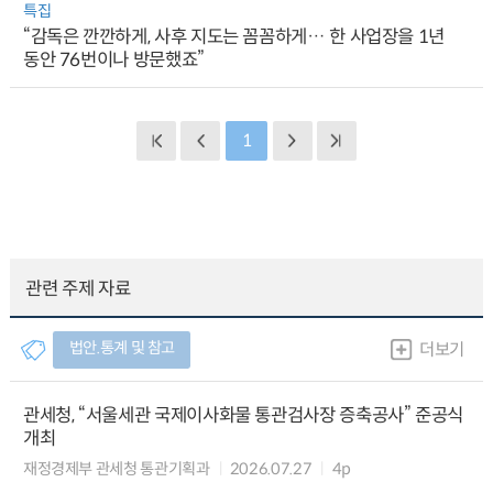
특집
“감독은 깐깐하게, 사후 지도는 꼼꼼하게… 한 사업장을 1년
동안 76번이나 방문했죠”
1
관련 주제 자료
법안.통계 및 참고
더보기
관세청, “서울세관 국제이사화물 통관검사장 증축공사” 준공식
개최
재정경제부 관세청 통관기획과
2026.07.27
4p