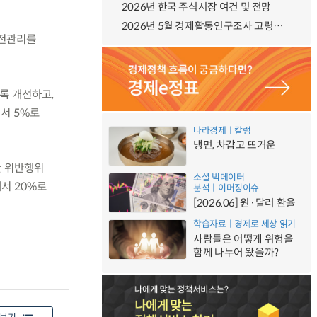
2026년 한국 주식시장 여건 및 전망
2026년 5월 경제활동인구조사 고령층 부가조사 결과
안전관리를
록 개선하고,
서 5%로
나라경제ㅣ칼럼
냉면, 차갑고 뜨거운
한 위반행위
소셜 빅데이터
서 20%로
분석ㅣ이머징이슈
[2026.06] 원·달러 환율
학습자료ㅣ경제로 세상 읽기
사람들은 어떻게 위험을
함께 나누어 왔을까?