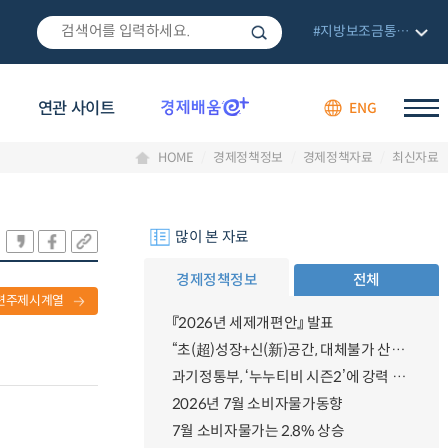
#지방보조금통합관리망
연관 사이트
ENG
HOME
경제정책정보
경제정책자료
최신자료
많이 본 자료
경제정책정보
전체
련주제시계열
『2026년 세제개편안』 발표
“초(超)성장+신(新)공간, 대체불가 산업강국”
과기정통부, ‘누누티비 시즌2’에 강력 대응 의지 밝혀
2026년 7월 소비자물가동향
·
7월 소비자물가는 2.8% 상승