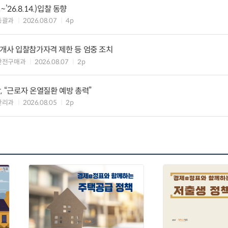
~’26.8.14.)입찰 동향
총괄과
2026.08.07
4p
8개사 입찰참가자격 제한 등 엄중 조치
안전구매과
2026.08.07
2p
, “근로자 온열질환 예방 총력”
관리과
2026.08.05
2p