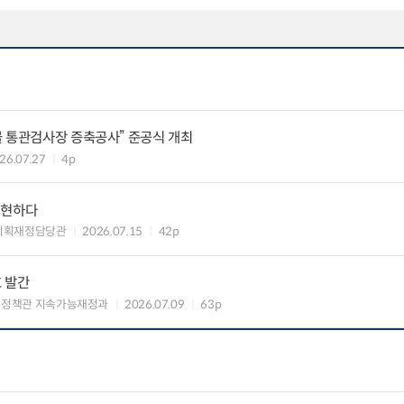
물 통관검사장 증축공사” 준공식 개최
26.07.27
4p
실현하다
기획재정담당관
2026.07.15
42p
호 발간
신정책관 지속가능재정과
2026.07.09
63p