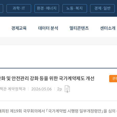
과학·IT
환경·에너지
노동·복지
경제·일반
경제교육
데이터 분석
멀티콘텐츠
센터소개
화 및 안전관리 강화 등을 위한 국가계약제도 개선
관
책관 계약정책과
2026.05.06
2p
)에 개최된 제19회 국무회의에서 「국가계약법 시행령 일부개정령안」을 심의