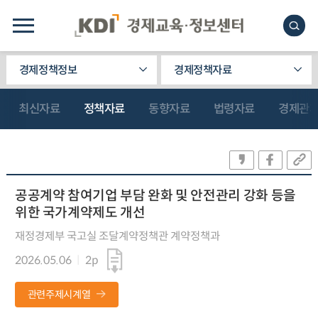
경제정책정보
경제정책자료
최신자료
정책자료
동향자료
법령자료
경제관
공공계약 참여기업 부담 완화 및 안전관리 강화 등을
위한 국가계약제도 개선
재정경제부 국고실 조달계약정책관 계약정책과
2026.05.06
2p
관련주제시계열