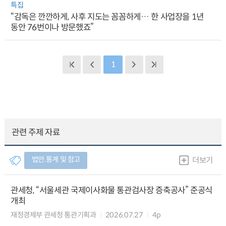
특집
“감독은 깐깐하게, 사후 지도는 꼼꼼하게… 한 사업장을 1년
동안 76번이나 방문했죠”
1
관련 주제 자료
법안.통계 및 참고
더보기
관세청, “서울세관 국제이사화물 통관검사장 증축공사” 준공식
개최
재정경제부 관세청 통관기획과
2026.07.27
4p