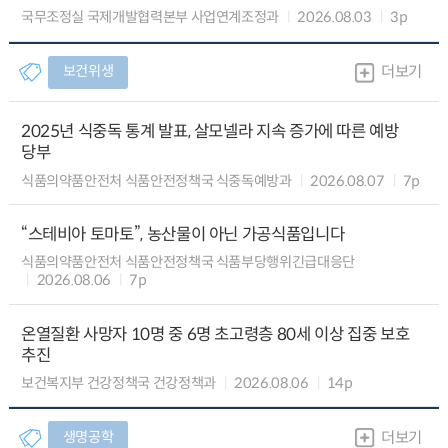
국무조정실 국제개발협력본부 사업연계조정과
2026.08.03
3p
보건위생
더보기
2025년 식중독 통계 발표, 살모넬라 지속 증가에 따른 예방
당부
식품의약품안전처 식품안전정책국 식중독예방과
2026.08.07
7p
“스테비아 토마토”, 농산물이 아닌 가공식품입니다
식품의약품안전처 식품안전정책국 식품부당행위긴급대응단
2026.08.06
7p
온열질환 사망자 10명 중 6명 초고령층 80세 이상 집중 보호
추진
보건복지부 건강정책국 건강정책과
2026.08.06
14p
생명공학
더보기