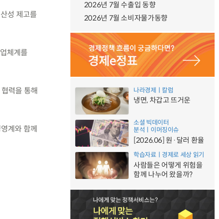
2026년 7월 수출입 동향
생산성 제고를
2026년 7월 소비자물가동향
 협업체계를
처 협력을 통해
나라경제ㅣ칼럼
냉면, 차갑고 뜨거운
소셜 빅데이터
경영계와 함께
분석ㅣ이머징이슈
[2026.06] 원·달러 환율
학습자료ㅣ경제로 세상 읽기
사람들은 어떻게 위험을
함께 나누어 왔을까?