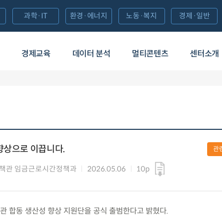
과학·IT
환경·에너지
노동·복지
경제·일반
경제교육
데이터 분석
멀티콘텐츠
센터소개
향상으로 이끕니다.
관
정책관 임금근로시간정책과
2026.05.06
10p
 민·관 합동 생산성 향상 지원단을 공식 출범한다고 밝혔다.