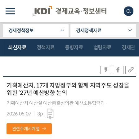
경제정책정보
경제정책자료
최신자료
정책자료
동향자료
법령자료
경제관
기획예산처, 17개 지방정부와 함께 지역주도 성장을
위한 ‘27년 예산방향 논의
기획예산처 예산실 예산총괄심의관 예산소통협력과
2026.05.07
3p
관련주제시계열