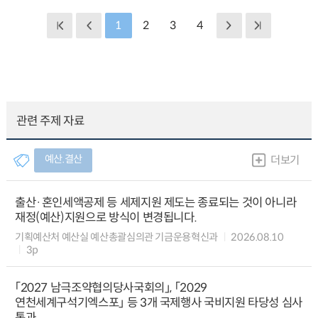
1
2
3
4
관련 주제 자료
예산.결산
더보기
출산·혼인세액공제 등 세제지원 제도는 종료되는 것이 아니라
재정(예산)지원으로 방식이 변경됩니다.
기획예산처 예산실 예산총괄심의관 기금운용혁신과
2026.08.10
3p
「2027 남극조약협의당사국회의」, 「2029
연천세계구석기엑스포」 등 3개 국제행사 국비지원 타당성 심사
통과