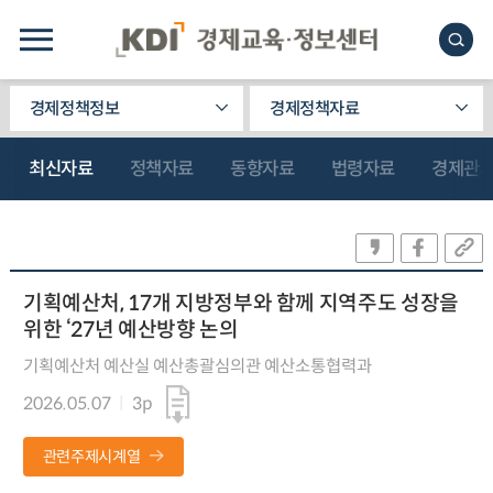
경제정책정보
경제정책자료
최신자료
정책자료
동향자료
법령자료
경제관
기획예산처, 17개 지방정부와 함께 지역주도 성장을
위한 ‘27년 예산방향 논의
기획예산처 예산실 예산총괄심의관 예산소통협력과
2026.05.07
3p
관련주제시계열