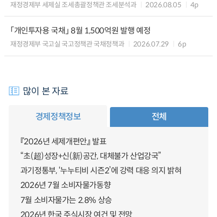
재정경제부 세제실 조세총괄정책관 조세분석과
2026.08.05
4p
「개인투자용 국채」 8월 1,500억원 발행 예정
재정경제부 국고실 국고정책관 국채정책과
2026.07.29
6p
많이 본 자료
경제정책정보
전체
『2026년 세제개편안』 발표
“초(超)성장+신(新)공간, 대체불가 산업강국”
과기정통부, ‘누누티비 시즌2’에 강력 대응 의지 밝혀
2026년 7월 소비자물가동향
7월 소비자물가는 2.8% 상승
2026년 한국 주식시장 여건 및 전망