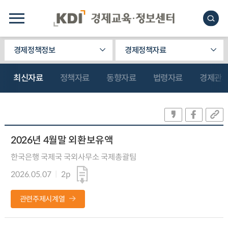
경제정책정보
경제정책자료
최신자료
정책자료
동향자료
법령자료
경제관
2026년 4월말 외환보유액
한국은행 국제국 국외사무소 국제총괄팀
2026.05.07
2p
관련주제시계열