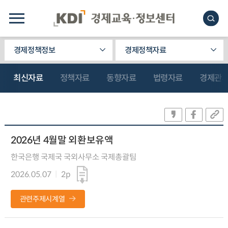
경제정책정보
경제정책자료
최신자료
정책자료
동향자료
법령자료
경제관
2026년 4월말 외환보유액
한국은행 국제국 국외사무소 국제총괄팀
2026.05.07
2p
관련주제시계열