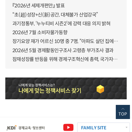
『2026년 세제개편안』 발표
“초(超)성장+신(新)공간, 대체불가 산업강국”
과기정통부, ‘누누티비 시즌2’에 강력 대응 의지 밝혀
2026년 7월 소비자물가동향
장기요양 재가 어르신 10명 중 7명, “아파도 살던 집에서 살겠다” 「2025년 장기요양실태조사」 결과 발표
2026년 5월 경제활동인구조사 고령층 부가조사 결과
잠재성장률 반등을 위해 경제구조혁신에 총력, 국가자산 관리체계 대전환
TOP
FAMILY SITE