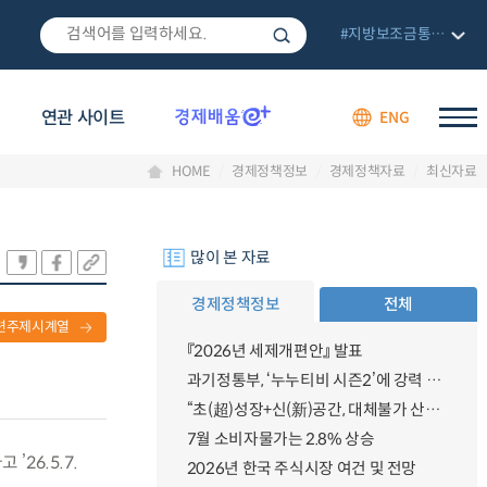
#지방보조금통합관리망
연관 사이트
ENG
HOME
경제정책정보
경제정책자료
최신자료
많이 본 자료
경제정책정보
전체
련주제시계열
『2026년 세제개편안』 발표
과기정통부, ‘누누티비 시즌2’에 강력 대응 의지 밝혀
“초(超)성장+신(新)공간, 대체불가 산업강국”
7월 소비자물가는 2.8% 상승
26.5.7.
2026년 한국 주식시장 여건 및 전망