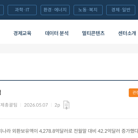
과학·IT
환경·에너지
노동·복지
경제·일반
경제교육
데이터 분석
멀티콘텐츠
센터소개
액
관
국제총괄팀
2026.05.07
2p
나라 외환보유액이 4,278.8억달러로 전월말 대비 42.2억달러 증가했다고 ’