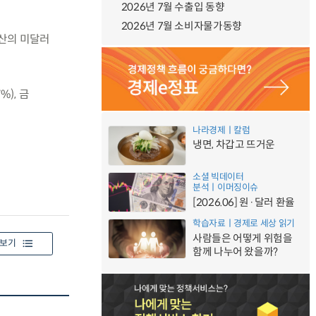
2026년 7월 수출입 동향
2026년 7월 소비자물가동향
산의 미달러
%), 금
나라경제ㅣ칼럼
냉면, 차갑고 뜨거운
소셜 빅데이터
분석ㅣ이머징이슈
[2026.06] 원·달러 환율
학습자료ㅣ경제로 세상 읽기
사람들은 어떻게 위험을
보기
함께 나누어 왔을까?