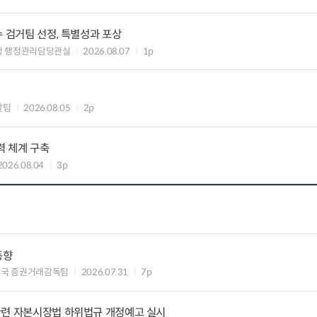
수 검거팀 선정, 특별성과 포상
청 행정관리담당관실
2026.08.07
1p
괄팀
2026.08.05
2p
력 체계 구축
2026.08.04
3p
동향
독국 증권거래감독팀
2026.07.31
7p
관련 자본시장법 하위법규 개정예고 실시