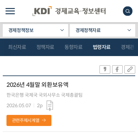
경제정책정보
경제정책자료
최신자료
정책자료
동향자료
법령자료
경제관
2026년 4월말 외환보유액
한국은행 국제국 국외사무소 국제총괄팀
2026.05.07
2p
관련주제시계열