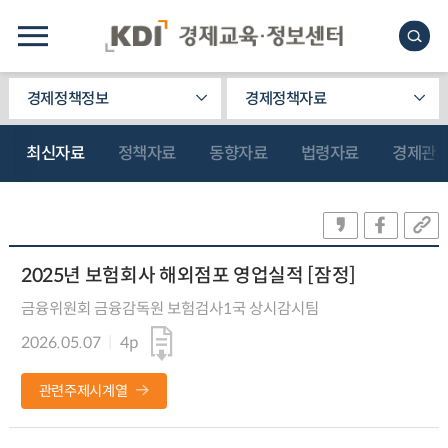
경제정책정보
경제정책자료
최신자료
정책자료
동향자료
법령자료
경제관
2025년 보험회사 해외점포 영업실적 [잠정]
금융위원회 금융감독원 보험검사1국 상시감시팀
2026.05.07
4p
관련주제시계열