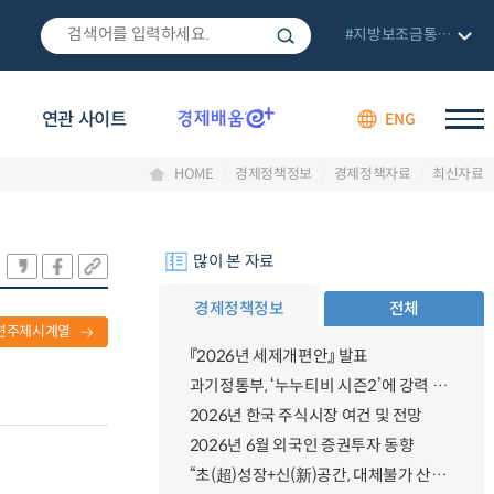
#지방보조금통합관리망
연관 사이트
ENG
HOME
경제정책정보
경제정책자료
최신자료
많이 본 자료
경제정책정보
전체
련주제시계열
『2026년 세제개편안』 발표
과기정통부, ‘누누티비 시즌2’에 강력 대응 의지 밝혀
2026년 한국 주식시장 여건 및 전망
2026년 6월 외국인 증권투자 동향
“초(超)성장+신(新)공간, 대체불가 산업강국”