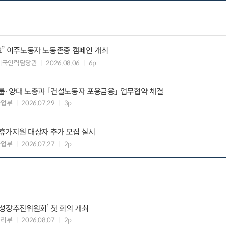
세요” 이주노동자 노동존중 캠페인 개최
외국인력담당관
2026.08.06
6p
룹·양대 노총과 「건설노동자 포용금융」 업무협약 체결
사업부
2026.07.29
3p
휴가지원 대상자 추가 모집 실시
사업부
2026.07.27
2p
성장추진위원회’ 첫 회의 개최
관리부
2026.08.07
2p