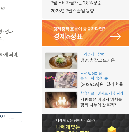
7월 소비자물가는 2.8% 상승
 약
2026년 7월 수출입 동향
량·성과
임.
하게 되며,
나라경제ㅣ칼럼
냉면, 차갑고 뜨거운
소셜 빅데이터
분석ㅣ이머징이슈
[2026.06] 원·달러 환율
학습자료ㅣ경제로 세상 읽기
사람들은 어떻게 위험을
함께 나누어 왔을까?
보기