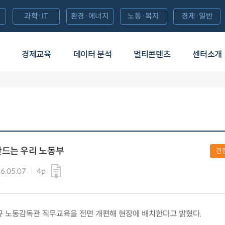
과학·IT
환경·에너지
노동·복지
경제·일반
경제교육
데이터 분석
멀티콘텐츠
센터소개
만드는 우리 노동부
관
6.05.07
4p
) 신규 노동감독관 직무교육을 전면 개편해 현장에 배치한다고 밝혔다.