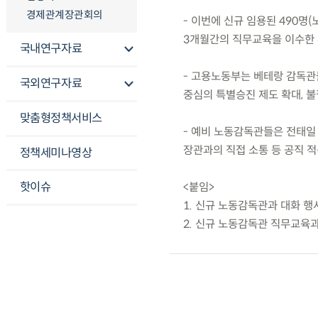
경제관계장관회의
- 이번에 신규 임용된 490명(
3개월간의 직무교육을 이수한 
국내연구자료
- 고용노동부는 베테랑 감독관
국외연구자료
중심의 특별승진 제도 확대, 
맞춤형정책서비스
- 예비 노동감독관들은 전태일
장관과의 직접 소통 등 공직 적
정책세미나영상
핫이슈
<붙임>
1. 신규 노동감독관과 대화 행
2. 신규 노동감독관 직무교육