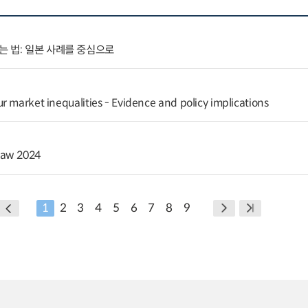
 법: 일본 사례를 중심으로
r market inequalities - Evidence and policy implications
Law 2024
1
2
3
4
5
6
7
8
9