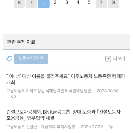
1
2
3
4
5
관련 주제 자료
노동복지(후생)
더보기
“‘야, 너’ 대신 이름을 불러주세요” 이주노동자 노동존중 캠페인
개최
고용노동부 기획조정실 국제협력관 외국인력담당관
2026.08.06
6p
건설근로자공제회, BNK금융그룹·양대 노총과 「건설노동자
포용금융」 업무협약 체결
고용노동부 건설근로자공제회 복지사업부
2026.07.29
3p