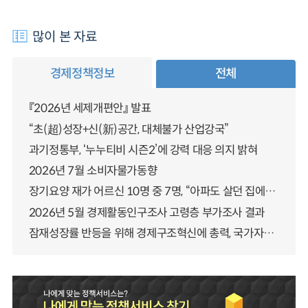
많이 본 자료
경제정책정보
전체
『2026년 세제개편안』 발표
“초(超)성장+신(新)공간, 대체불가 산업강국”
과기정통부, ‘누누티비 시즌2’에 강력 대응 의지 밝혀
2026년 7월 소비자물가동향
장기요양 재가 어르신 10명 중 7명, “아파도 살던 집에서 살겠다” 「2025년 장기요양실태조사」 결과 발표
2026년 5월 경제활동인구조사 고령층 부가조사 결과
잠재성장률 반등을 위해 경제구조혁신에 총력, 국가자산 관리체계 대전환