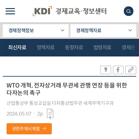
경제정책정보
경제정책자료
최신자료
정책자료
동향자료
법령자료
경제관
WTO 개혁, 전자상거래 무관세 관행 연장 등을 위한
다자논의 촉구
산업통상부 통상교섭실 다자통상법무관 세계무역기구과
2026.05.07
2p
관련주제시계열