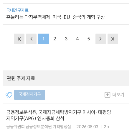
국내연구자료
흔들리는 다자무역체제: 미국·EU·중국의 개혁 구상
1
2
3
4
5
관련 주제 자료
국제경제기구
더보기
금융정보분석원, 국제자금세탁방지기구 아시아·태평양
지역기구(APG) 연차총회 참석
금융위원회 금융정보분석원 기획행정실
2026.08.03
2p