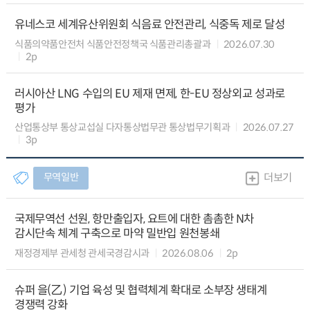
유네스코 세계유산위원회 식음료 안전관리, 식중독 제로 달성
식품의약품안전처 식품안전정책국 식품관리총괄과
2026.07.30
2p
러시아산 LNG 수입의 EU 제재 면제, 한-EU 정상외교 성과로
평가
산업통상부 통상교섭실 다자통상법무관 통상법무기획과
2026.07.27
3p
무역일반
더보기
국제무역선 선원, 항만출입자, 요트에 대한 촘촘한 N차
감시단속 체계 구축으로 마약 밀반입 원천봉쇄
재정경제부 관세청 관세국경감시과
2026.08.06
2p
슈퍼 을(乙) 기업 육성 및 협력체계 확대로 소부장 생태계
경쟁력 강화