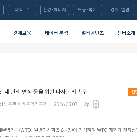
과학·IT
환경·에너지
노동·복지
경제·일반
경제교육
데이터 분석
멀티콘텐츠
센터소개
무관세 관행 연장 등을 위한 다자논의 촉구
관
통상법무관 세계무역기구과
2026.05.07
2p
 세계무역기구(WTO) 일반이사회(5.6.~7.)에 참석하여 WTO 개혁과 전자