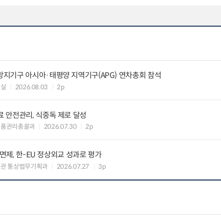
지기구 아시아·태평양 지역기구(APG) 연차총회 참석
정실
2026.08.03
2p
 안전관리, 식중독 제로 달성
식품관리총괄과
2026.07.30
2p
 면제, 한-EU 정상외교 성과로 평가
무관 통상법무기획과
2026.07.27
3p