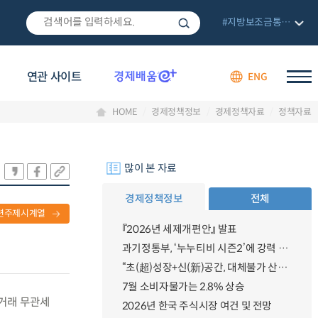
#지방보조금통합관리망
연관 사이트
ENG
HOME
경제정책정보
경제정책자료
정책자료
많이 본 자료
경제정책정보
전체
련주제시계열
『2026년 세제개편안』 발표
과기정통부, ‘누누티비 시즌2’에 강력 대응 의지 밝혀
“초(超)성장+신(新)공간, 대체불가 산업강국”
7월 소비자물가는 2.8% 상승
상거래 무관세
2026년 한국 주식시장 여건 및 전망