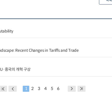
목록
tability
andscape: Recent Changes in Tariffs and Trade
U·중국의 개혁 구상
1
2
3
4
5
6