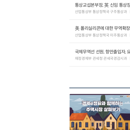
통상교섭본부장, 英 신임 통상장
산업통상부 통상정책국 구주통상과
美 폴리실리콘에 대한 무역확장법
산업통상부 통상정책국 미주통상과
국제무역선 선원, 항만출입자, 
재정경제부 관세청 관세국경감시과