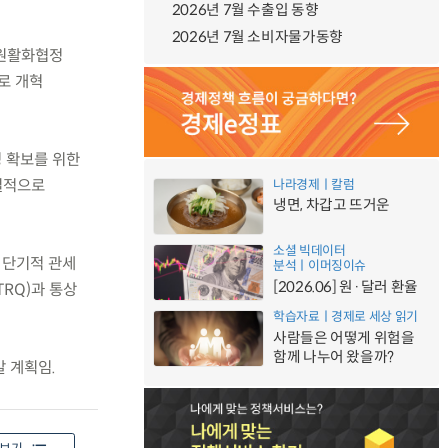
2026년 7월 수출입 동향
2026년 7월 소비자물가동향
자원활화협정
로 개혁
성 확보를 위한
질적으로
나라경제ㅣ칼럼
냉면, 차갑고 뜨거운
소셜 빅데이터
 단기적 관세
분석ㅣ이머징이슈
[2026.06] 원·달러 환율
RQ)과 통상
학습자료ㅣ경제로 세상 읽기
사람들은 어떻게 위험을
함께 나누어 왔을까?
 계획임.