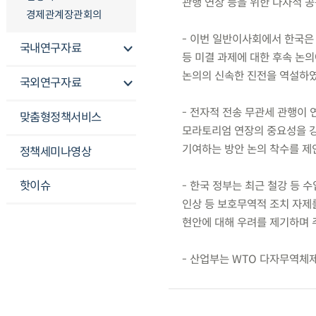
관행 연장 등을 위한 다자적 
경제관계장관회의
- 이번 일반이사회에서 한국은
국내연구자료
등 미결 과제에 대한 후속 논의
논의의 신속한 진전을 역설하였
국외연구자료
- 전자적 전송 무관세 관행이
맞춤형정책서비스
모라토리엄 연장의 중요성을 
기여하는 방안 논의 착수를 제
정책세미나영상
핫이슈
- 한국 정부는 최근 철강 등
인상 등 보호무역적 조치 자제를
현안에 대해 우려를 제기하며 
- 산업부는 WTO 다자무역체