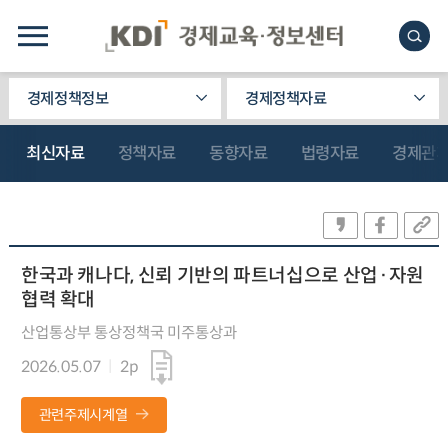
경제정책정보
경제정책자료
최신자료
정책자료
동향자료
법령자료
경제관
한국과 캐나다, 신뢰 기반의 파트너십으로 산업·자원
협력 확대
산업통상부 통상정책국 미주통상과
2026.05.07
2p
관련주제시계열