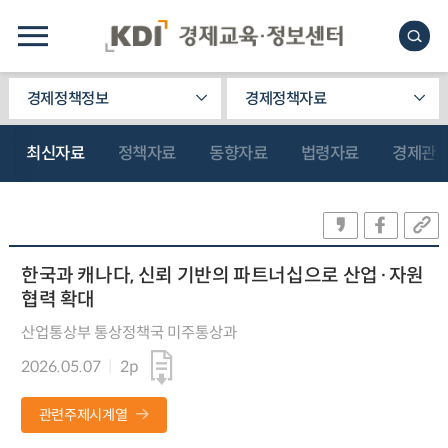
경제정책정보
경제정책자료
최신자료
정책자료
동향자료
법령자료
경제관
한국과 캐나다, 신뢰 기반의 파트너십으로 산업·자원
협력 확대
산업통상부 통상정책국 미주통상과
2026.05.07
2p
관련주제시계열