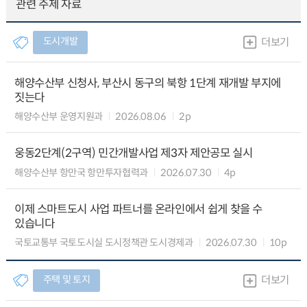
관련 주제 자료
도시개발
더보기
해양수산부 신청사, 부산시 동구의 북항 1단계 재개발 부지에
짓는다
해양수산부 운영지원과
2026.08.06
2p
웅동2단계(2구역) 민간개발사업 제3자 제안공모 실시
해양수산부 항만국 항만투자협력과
2026.07.30
4p
이제 스마트도시 사업 파트너를 온라인에서 쉽게 찾을 수
있습니다
국토교통부 국토도시실 도시정책관 도시경제과
2026.07.30
10p
주택 및 토지
더보기