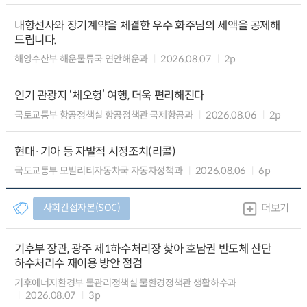
내항선사와 장기계약을 체결한 우수 화주님의 세액을 공제해
드립니다.
해양수산부 해운물류국 연안해운과
2026.08.07
2p
인기 관광지 ‘체오헝’ 여행, 더욱 편리해진다
국토교통부 항공정책실 항공정책관 국제항공과
2026.08.06
2p
현대·기아 등 자발적 시정조치(리콜)
국토교통부 모빌리티자동차국 자동차정책과
2026.08.06
6p
사회간접자본(SOC)
더보기
기후부 장관, 광주 제1하수처리장 찾아 호남권 반도체 산단
하수처리수 재이용 방안 점검
기후에너지환경부 물관리정책실 물환경정책관 생활하수과
2026.08.07
3p