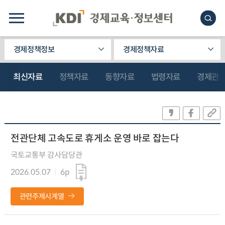
경제정책정보
경제정책자료
최신자료
정책자료
동향자료
법령자료
경제관
전관단체 고속도로 휴게소 운영 바로 잡는다
국토교통부 감사담당관
2026.05.07
6p
관련주제시계열