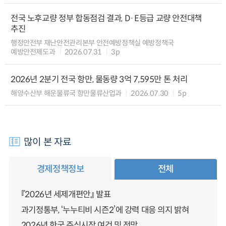
전국 노후교량 정부 합동점검 결과, D·E등급 교량 안전대책
추진
행정안전부 재난안전관리본부 안전예방정책실 예방정책국
예방안전제도과
2026.07.31
3p
2026년 2분기 전국 항만, 물동량 3억 7,595만 톤 처리
해양수산부 해운물류국 항만물류산업과
2026.07.30
5p
많이 본 자료
경제정책정보
전체
『2026년 세제개편안』 발표
과기정통부, ‘누누티비 시즌2’에 강력 대응 의지 밝혀
2026년 한국 주식시장 여건 및 전망