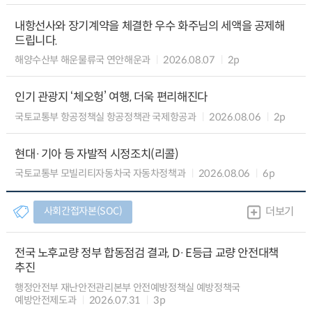
내항선사와 장기계약을 체결한 우수 화주님의 세액을 공제해
드립니다.
해양수산부 해운물류국 연안해운과
2026.08.07
2p
인기 관광지 ‘체오헝’ 여행, 더욱 편리해진다
국토교통부 항공정책실 항공정책관 국제항공과
2026.08.06
2p
현대·기아 등 자발적 시정조치(리콜)
국토교통부 모빌리티자동차국 자동차정책과
2026.08.06
6p
사회간접자본(SOC)
더보기
전국 노후교량 정부 합동점검 결과, D·E등급 교량 안전대책
추진
행정안전부 재난안전관리본부 안전예방정책실 예방정책국
예방안전제도과
2026.07.31
3p