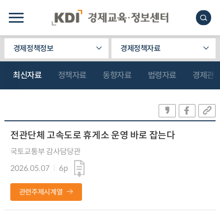
경제정책정보
경제정책자료
최신자료
정책자료
동향자료
법령자료
경제관
전관단체 고속도로 휴게소 운영 바로 잡는다
국토교통부 감사담당관
2026.05.07
6p
관련주제시계열