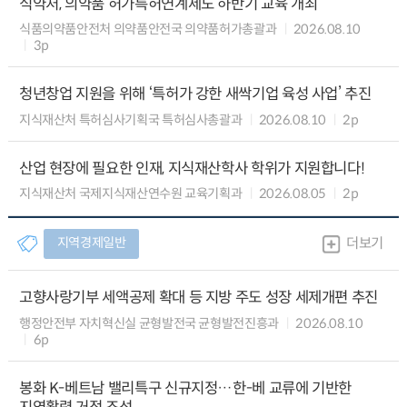
식약처, 의약품 허가특허연계제도 하반기 교육 개최
식품의약품안전처 의약품안전국 의약품허가총괄과
2026.08.10
3p
청년창업 지원을 위해 ‘특허가 강한 새싹기업 육성 사업’ 추진
지식재산처 특허심사기획국 특허심사총괄과
2026.08.10
2p
산업 현장에 필요한 인재, 지식재산학사 학위가 지원합니다!
지식재산처 국제지식재산연수원 교육기획과
2026.08.05
2p
지역경제일반
더보기
고향사랑기부 세액공제 확대 등 지방 주도 성장 세제개편 추진
행정안전부 자치혁신실 균형발전국 균형발전진흥과
2026.08.10
6p
봉화 K-베트남 밸리특구 신규지정…한-베 교류에 기반한