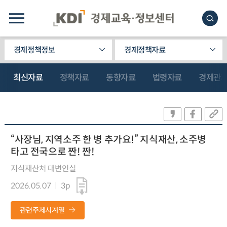
경제정책정보
경제정책자료
최신자료
정책자료
동향자료
법령자료
경제관
“사장님, 지역소주 한 병 추가요!” 지식재산, 소주병
타고 전국으로 짠! 짠!
지식재산처 대변인실
2026.05.07
3p
관련주제시계열