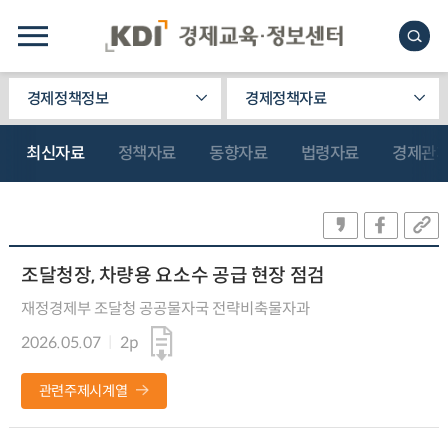
경제정책정보
경제정책자료
최신자료
정책자료
동향자료
법령자료
경제관
조달청장, 차량용 요소수 공급 현장 점검
재정경제부 조달청 공공물자국 전략비축물자과
2026.05.07
2p
관련주제시계열