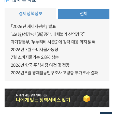
많이 본 자료
경제정책정보
전체
『2026년 세제개편안』 발표
“초(超)성장+신(新)공간, 대체불가 산업강국”
과기정통부, ‘누누티비 시즌2’에 강력 대응 의지 밝혀
2026년 7월 소비자물가동향
7월 소비자물가는 2.8% 상승
2026년 한국 주식시장 여건 및 전망
2026년 5월 경제활동인구조사 고령층 부가조사 결과