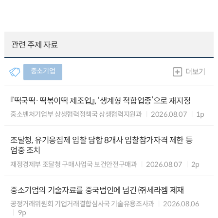
관련 주제 자료
중소기업
더보기
『떡국떡·떡볶이떡 제조업』, ‘생계형 적합업종’으로 재지정
중소벤처기업부 상생협력정책국 상생협력지원과
2026.08.07
1p
조달청, 유기응집제 입찰 담합 8개사 입찰참가자격 제한 등
엄중 조치
재정경제부 조달청 구매사업국 보건안전구매과
2026.08.07
2p
중소기업의 기술자료를 중국법인에 넘긴 ㈜세라젬 제재
공정거래위원회 기업거래결합심사국 기술유용조사과
2026.08.06
9p