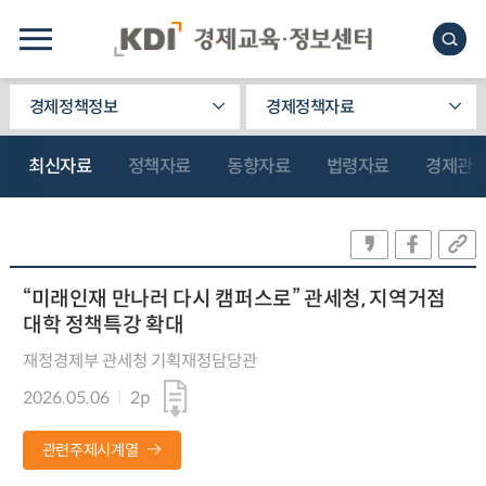
경제정책정보
경제정책자료
최신자료
정책자료
동향자료
법령자료
경제관
“미래인재 만나러 다시 캠퍼스로” 관세청, 지역거점
대학 정책특강 확대
재정경제부 관세청 기획재정담당관
2026.05.06
2p
관련주제시계열