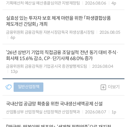
기획예산처 예산실 예산총괄심의관 지방재정팀
2026.08.06
4p
실효성 있는 투자자 보호 체계 마련을 위한 「파생결합상품
제도개선 간담회」 개최
금융위원회 금융감독원 자본시장감독국 파생상품시장팀
2026.08.05
6p
‘26년 상반기 기업의 직접금융 조달실적 전년 동기 대비 주식·
회사채 15.6% 감소, CP·단기사채 68.0% 증가
금융위원회 금융감독원 기업공시국 증권발행제도팀
2026.08.04
13p
일반산업정책
더보기
국내산업 공급망 확충을 위한 국내생산세액공제 신설
산업통상부 산업정책실 산업정책관 산업정책과
2026.08.07
1p