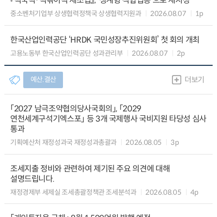
『떡국떡·떡볶이떡 제조업』, ‘생계형 적합업종’으로 재지정
중소벤처기업부 상생협력정책국 상생협력지원과
2026.08.07
1p
한국산업인력공단 ‘HRDK 국민성장추진위원회’ 첫 회의 개최
고용노동부 한국산업인력공단 성과관리부
2026.08.07
2p
예산.결산
더보기
「2027 남극조약협의당사국회의」, 「2029
연천세계구석기엑스포」 등 3개 국제행사 국비지원 타당성 심사
통과
기획예산처 재정성과국 재정성과총괄과
2026.08.05
3p
조세지출 정비와 관련하여 제기된 주요 의견에 대해
설명드립니다.
재정경제부 세제실 조세총괄정책관 조세분석과
2026.08.05
4p