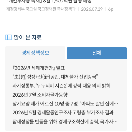
「개인투자용 국채」 8월 1,500억원 발행 예정
재정경제부 국고실 국고정책관 국채정책과
2026.07.29
6p
많이 본 자료
경제정책정보
전체
『2026년 세제개편안』 발표
“초(超)성장+신(新)공간, 대체불가 산업강국”
과기정통부, ‘누누티비 시즌2’에 강력 대응 의지 밝혀
2026년 7월 소비자물가동향
장기요양 재가 어르신 10명 중 7명, “아파도 살던 집에서 살겠다” 「2025년 장기요양실태조사」 결과 발표
2026년 5월 경제활동인구조사 고령층 부가조사 결과
잠재성장률 반등을 위해 경제구조혁신에 총력, 국가자산 관리체계 대전환