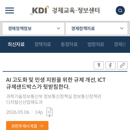
경제정책정보
경제정책자료
최신자료
정책자료
동향자료
법령자료
경제관
AI 고도화 및 민생 지원을 위한 규제 개선, ICT
규제샌드박스가 뒷받침한다.
과학기술정보통신부 정보통신정책실 정보통신정책관
디지털신산업제도과
2026.05.06
14p
관련주제시계열