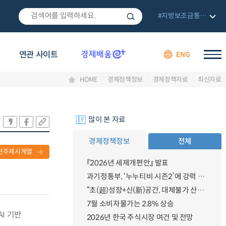
#지방보조금통합관리망
연관 사이트
ENG
HOME
경제정책정보
경제정책자료
최신자료
많이 본 자료
경제정책정보
전체
련주제시계열
『2026년 세제개편안』 발표
과기정통부, ‘누누티비 시즌2’에 강력 대응 의지 밝혀
“초(超)성장+신(新)공간, 대체불가 산업강국”
7월 소비자물가는 2.8% 상승
I 기반
2026년 한국 주식시장 여건 및 전망