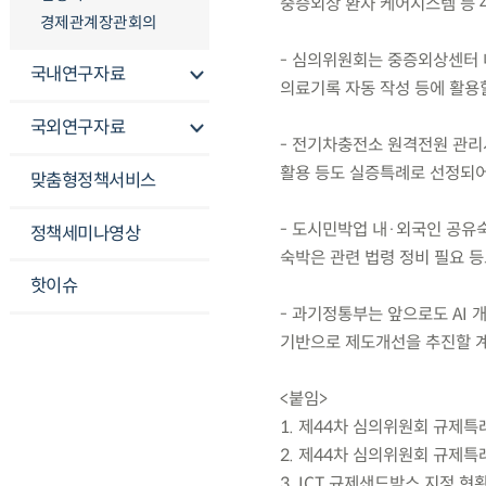
중증외상 환자 케어시스템 등 
경제관계장관회의
- 심의위원회는 중증외상센터 
국내연구자료
의료기록 자동 작성 등에 활용
국외연구자료
- 전기차충전소 원격전원 관리
활용 등도 실증특례로 선정되어
맞춤형정책서비스
- 도시민박업 내·외국인 공유
정책세미나영상
숙박은 관련 법령 정비 필요 등
핫이슈
- 과기정통부는 앞으로도 AI
기반으로 제도개선을 추진할 
<붙임>
1. 제44차 심의위원회 규제특
2. 제44차 심의위원회 규제특
3. ICT 규제샌드박스 지정 현