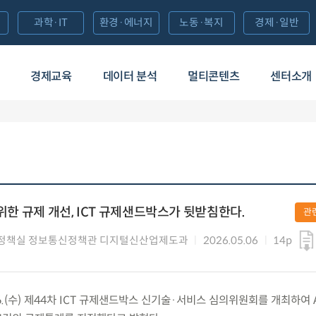
과학·IT
환경·에너지
노동·복지
경제·일반
경제교육
데이터 분석
멀티콘텐츠
센터소개
 위한 규제 개선, ICT 규제샌드박스가 뒷받침한다.
관
정책실 정보통신정책관 디지털신산업제도과
2026.05.06
14p
6.(수) 제44차 ICT 규제샌드박스 신기술·서비스 심의위원회를 개최하여 A