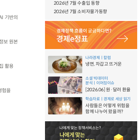
2026년 7월 수출입 동향
2026년 7월 소비자물가동향
I 기반의
상정보 원본
나라경제ㅣ칼럼
냉면, 차갑고 뜨거운
집 활용
소셜 빅데이터
분석ㅣ이머징이슈
[2026.06] 원·달러 환율
경험을
학습자료ㅣ경제로 세상 읽기
사람들은 어떻게 위험을
함께 나누어 왔을까?