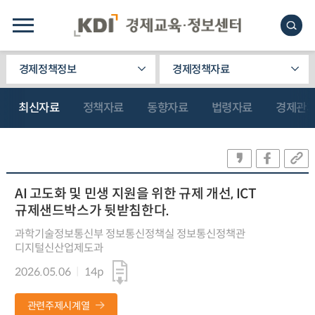
경제정책정보
경제정책자료
최신자료
정책자료
동향자료
법령자료
경제관
AI 고도화 및 민생 지원을 위한 규제 개선, ICT
규제샌드박스가 뒷받침한다.
과학기술정보통신부 정보통신정책실 정보통신정책관
디지털신산업제도과
2026.05.06
14p
관련주제시계열