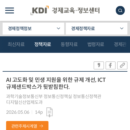
경제정책정보
경제정책자료
최신자료
정책자료
동향자료
법령자료
경제관
AI 고도화 및 민생 지원을 위한 규제 개선, ICT
규제샌드박스가 뒷받침한다.
과학기술정보통신부 정보통신정책실 정보통신정책관
디지털신산업제도과
2026.05.06
14p
관련주제시계열