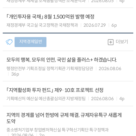
재정경제부 세제실 조세총괄정책관 조세분석과
2026.08.05
4p
「개인투자용 국채」 8월 1,500억원 발행 예정
재정경제부 국고실 국고정책관 국채정책과
2026.07.29
6p
지역경제일반
더보기
모두의 행복, 모두의 안전, 국민 삶을 플러스+ 하겠습니다.
행정안전부 기획조정실 정책기획관 기획재정담당관
2026.08.06
36p
「지역활성화 투자 펀드」 제9·10호 프로젝트 선정
기획예산처 예산실 예산총괄심의관 지방재정팀
2026.08.06
4p
지역의 경계를 넘어 한방에 규제 해결, 규제자유특구 새롭게
도약
중소벤처기업부 창업벤처혁신실 특구혁신기획단 특구정책과
2026.08.06
2p