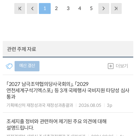
1
2
3
4
5
관련 주제 자료
예산.결산
더보기
「2027 남극조약협의당사국회의」, 「2029
연천세계구석기엑스포」 등 3개 국제행사 국비지원 타당성 심사
통과
기획예산처 재정성과국 재정성과총괄과
2026.08.05
3p
조세지출 정비와 관련하여 제기된 주요 의견에 대해
설명드립니다.