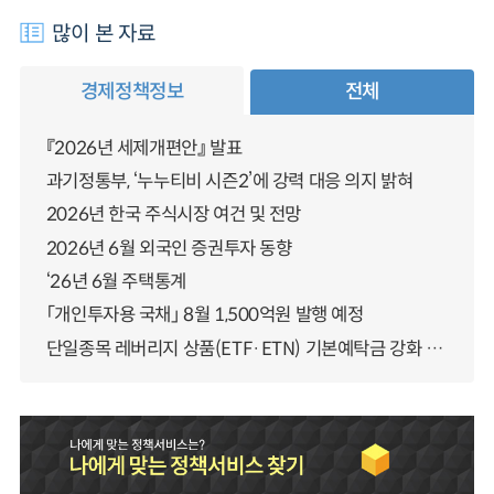
많이 본 자료
경제정책정보
전체
『2026년 세제개편안』 발표
과기정통부, ‘누누티비 시즌2’에 강력 대응 의지 밝혀
2026년 한국 주식시장 여건 및 전망
2026년 6월 외국인 증권투자 동향
‘26년 6월 주택통계
「개인투자용 국채」 8월 1,500억원 발행 예정
단일종목 레버리지 상품(ETF·ETN) 기본예탁금 강화 조기시행 방안 안내